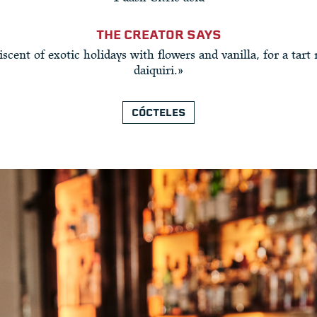
THE CREATOR SAYS
scent of exotic holidays with flowers and vanilla, for a tart r
daiquiri.»
CÓCTELES