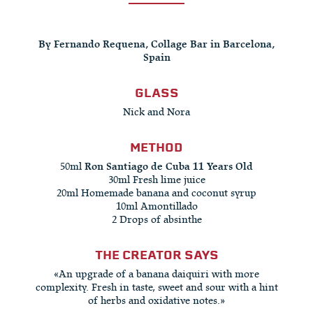
By Fernando Requena, Collage Bar in Barcelona,
Spain
GLASS
Nick and Nora
METHOD
50ml
Ron Santiago de Cuba 11 Years Old
30ml Fresh lime juice​
20ml Homemade banana and coconut syrup
10ml Amontillado
2 Drops of absinthe
THE CREATOR SAYS
«An upgrade of a banana daiquiri with more
complexity. Fresh in taste, sweet and sour with a hint
of herbs and oxidative notes.»